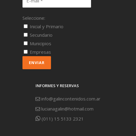
Seleccione:
Inicial y Primario
Secundario
Municipios
Empresas
ENVIAR
INFORMES Y RESERVAS
info@galincontenidos.com.ar
lucianagalin@hotmail.com
(011) 15 5133 2321