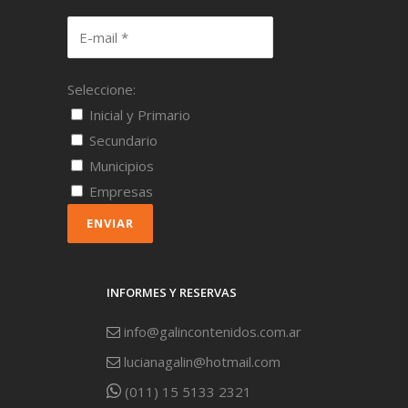
Seleccione:
Inicial y Primario
Secundario
Municipios
Empresas
ENVIAR
INFORMES Y RESERVAS
info@galincontenidos.com.ar
lucianagalin@hotmail.com
(011) 15 5133 2321