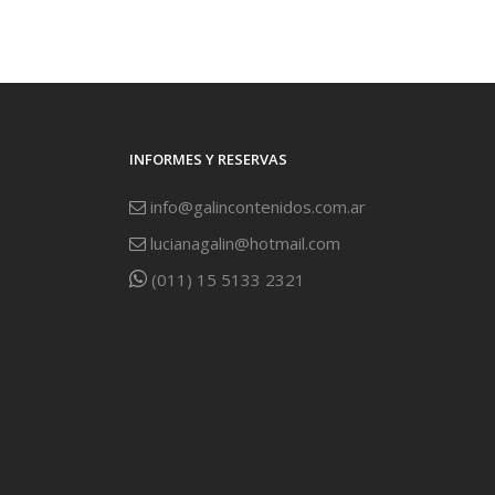
INFORMES Y RESERVAS
info@galincontenidos.com.ar
lucianagalin@hotmail.com
(011) 15 5133 2321