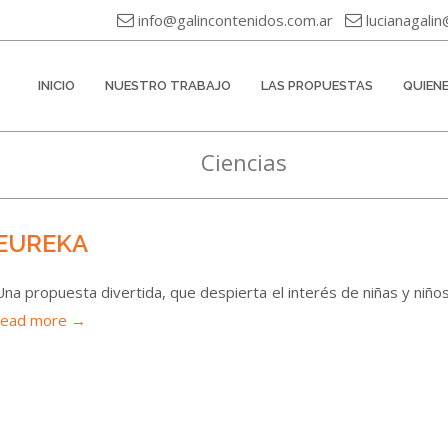
info@galincontenidos.com.ar
lucianagali
INICIO
NUESTRO TRABAJO
LAS PROPUESTAS
QUIEN
Ciencias
EUREKA
Una propuesta divertida, que despierta el interés de niñas y niños p
read more →