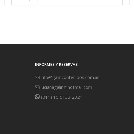
INFORMES Y RESERVAS
info@galincontenidos.com.ar
lucianagalin@hotmail.com
(011) 15 5133 2321