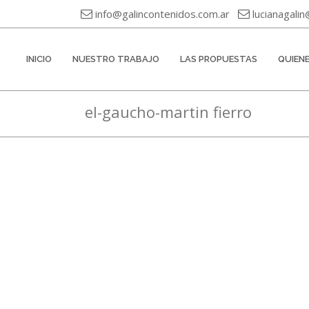
info@galincontenidos.com.ar
lucianagali
INICIO
NUESTRO TRABAJO
LAS PROPUESTAS
QUIEN
el-gaucho-martin fierro